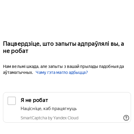
Пацвердзіце, што запыты адпраўлялі вы, а
не робат
Нам вельмі шкада, але запыты з вашай прылады падобныя да
аўтаматычных.
Чаму гэта магло адбыцца?
Я не робат
Націсніце, каб працягнуць
SmartCaptcha by Yandex Cloud