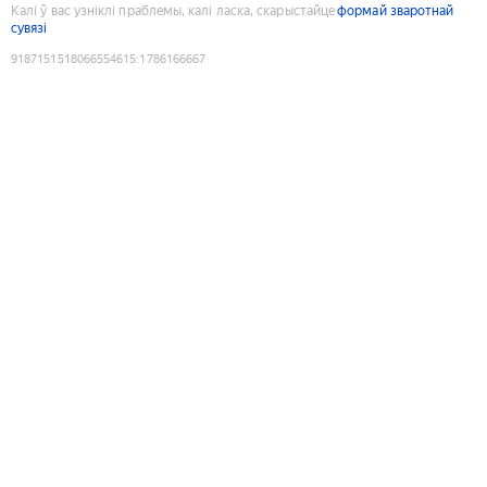
Калі ў вас узніклі праблемы, калі ласка, скарыстайце
формай зваротнай
сувязі
9187151518066554615
:
1786166667