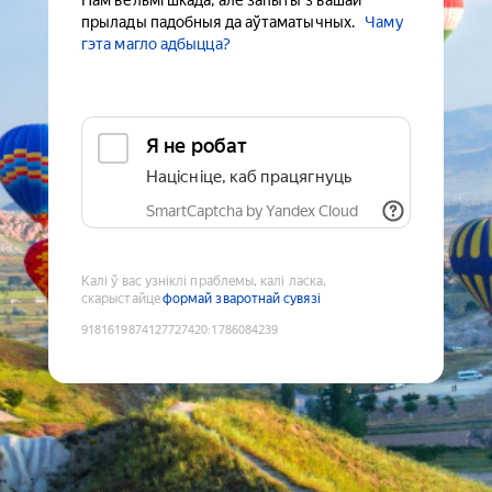
Нам вельмі шкада, але запыты з вашай
прылады падобныя да аўтаматычных.
Чаму
гэта магло адбыцца?
Я не робат
Націсніце, каб працягнуць
SmartCaptcha by Yandex Cloud
Калі ў вас узніклі праблемы, калі ласка,
скарыстайце
формай зваротнай сувязі
9181619874127727420
:
1786084239