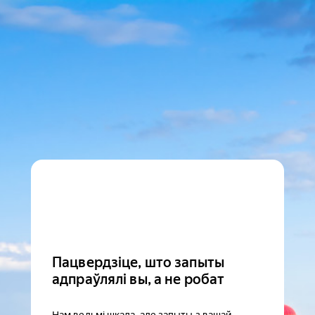
Пацвердзіце, што запыты
адпраўлялі вы, а не робат