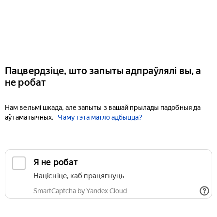
Пацвердзіце, што запыты адпраўлялі вы, а
не робат
Нам вельмі шкада, але запыты з вашай прылады падобныя да
аўтаматычных.
Чаму гэта магло адбыцца?
Я не робат
Націсніце, каб працягнуць
SmartCaptcha by Yandex Cloud