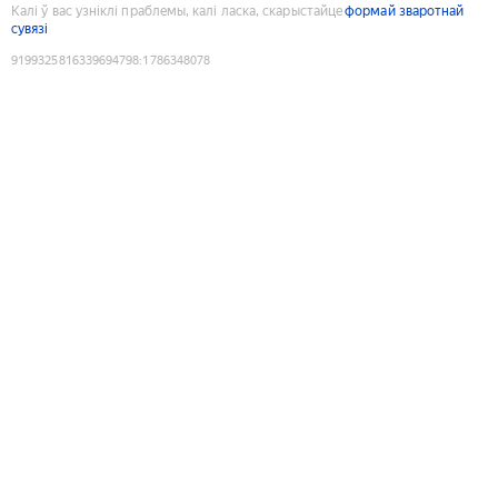
Калі ў вас узніклі праблемы, калі ласка, скарыстайце
формай зваротнай
сувязі
9199325816339694798
:
1786348078