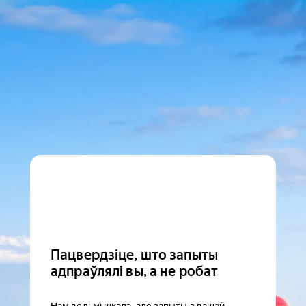
Пацвердзіце, што запыты
адпраўлялі вы, а не робат