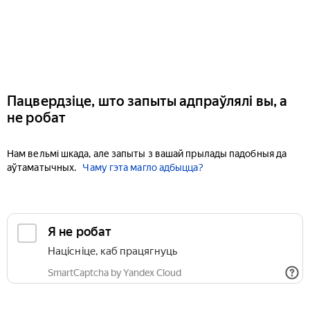
Пацвердзіце, што запыты адпраўлялі вы, а
не робат
Нам вельмі шкада, але запыты з вашай прылады падобныя да
аўтаматычных.
Чаму гэта магло адбыцца?
Я не робат
Націсніце, каб працягнуць
SmartCaptcha by Yandex Cloud