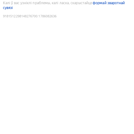
Калі ў вас узніклі праблемы, калі ласка, скарыстайце
формай зваротнай
сувязі
9181512298148276700
:
1786082636