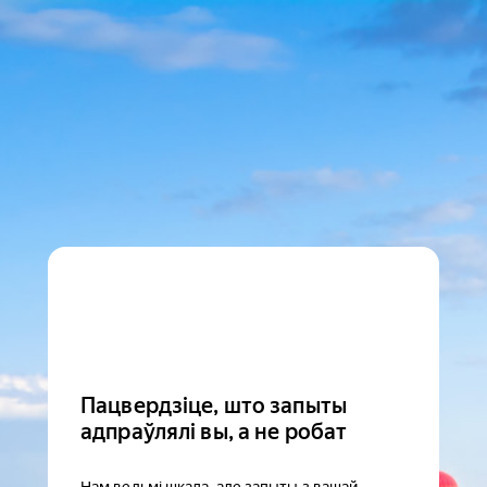
Пацвердзіце, што запыты
адпраўлялі вы, а не робат