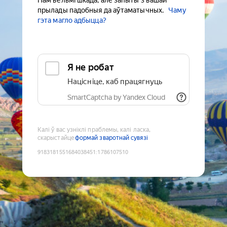
Нам вельмі шкада, але запыты з вашай
прылады падобныя да аўтаматычных.
Чаму
гэта магло адбыцца?
Я не робат
Націсніце, каб працягнуць
SmartCaptcha by Yandex Cloud
Калі ў вас узніклі праблемы, калі ласка,
скарыстайце
формай зваротнай сувязі
9183181551684038451
:
1786107510