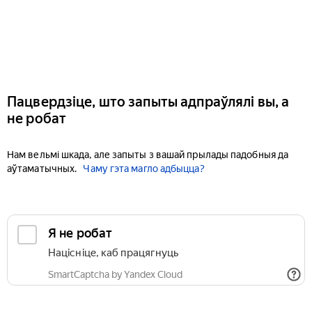
Пацвердзіце, што запыты адпраўлялі вы, а
не робат
Нам вельмі шкада, але запыты з вашай прылады падобныя да
аўтаматычных.
Чаму гэта магло адбыцца?
Я не робат
Націсніце, каб працягнуць
SmartCaptcha by Yandex Cloud