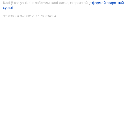
Калі ў вас узніклі праблемы, калі ласка, скарыстайце
формай зваротнай
сувязі
9198388047678081237
:
1786334104