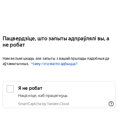
Пацвердзіце, што запыты адпраўлялі вы, а
не робат
Нам вельмі шкада, але запыты з вашай прылады падобныя да
аўтаматычных.
Чаму гэта магло адбыцца?
Я не робат
Націсніце, каб працягнуць
SmartCaptcha by Yandex Cloud