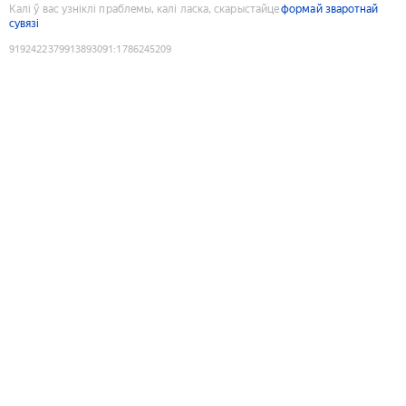
Калі ў вас узніклі праблемы, калі ласка, скарыстайце
формай зваротнай
сувязі
9192422379913893091
:
1786245209