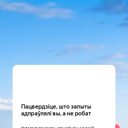
Пацвердзіце, што запыты
адпраўлялі вы, а не робат