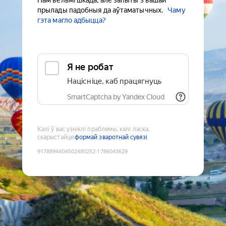
Нам вельмі шкада, але запыты з вашай
прылады падобныя да аўтаматычных.
Чаму
гэта магло адбыцца?
Я не робат
Націсніце, каб працягнуць
SmartCaptcha by Yandex Cloud
Калі ў вас узніклі праблемы, калі ласка,
скарыстайце
формай зваротнай сувязі
9178894604502480252
:
1786043629