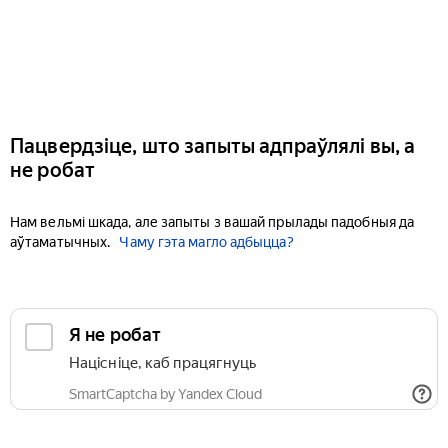
Пацвердзіце, што запыты адпраўлялі вы, а
не робат
Нам вельмі шкада, але запыты з вашай прылады падобныя да
аўтаматычных.
Чаму гэта магло адбыцца?
Я не робат
Націсніце, каб працягнуць
SmartCaptcha by Yandex Cloud