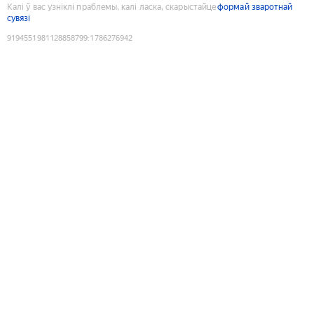
Калі ў вас узніклі праблемы, калі ласка, скарыстайце
формай зваротнай
сувязі
9194551981128858799
:
1786276942