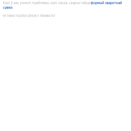
Калі ў вас узніклі праблемы, калі ласка, скарыстайце
формай зваротнай
сувязі
9174943102050129339
:
1785984747