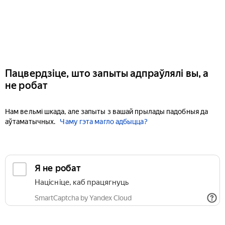
Пацвердзіце, што запыты адпраўлялі вы, а
не робат
Нам вельмі шкада, але запыты з вашай прылады падобныя да
аўтаматычных.
Чаму гэта магло адбыцца?
Я не робат
Націсніце, каб працягнуць
SmartCaptcha by Yandex Cloud