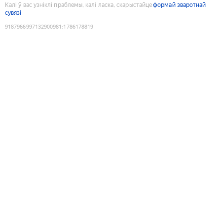
Калі ў вас узніклі праблемы, калі ласка, скарыстайце
формай зваротнай
сувязі
9187966997132900981
:
1786178819