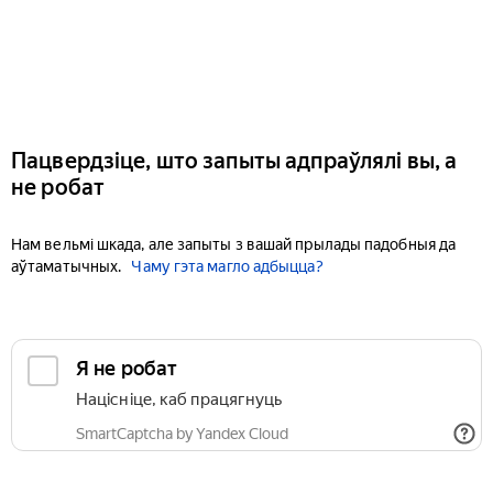
Пацвердзіце, што запыты адпраўлялі вы, а
не робат
Нам вельмі шкада, але запыты з вашай прылады падобныя да
аўтаматычных.
Чаму гэта магло адбыцца?
Я не робат
Націсніце, каб працягнуць
SmartCaptcha by Yandex Cloud