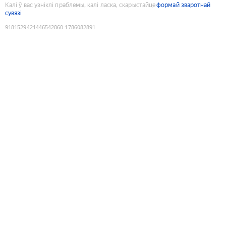
Калі ў вас узніклі праблемы, калі ласка, скарыстайце
формай зваротнай
сувязі
9181529421446542860
:
1786082891