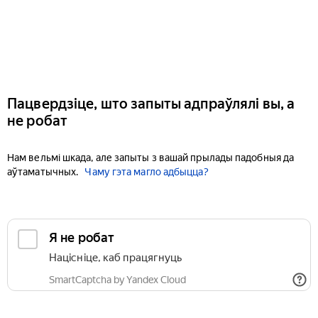
Пацвердзіце, што запыты адпраўлялі вы, а
не робат
Нам вельмі шкада, але запыты з вашай прылады падобныя да
аўтаматычных.
Чаму гэта магло адбыцца?
Я не робат
Націсніце, каб працягнуць
SmartCaptcha by Yandex Cloud