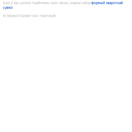
Калі ў вас узніклі праблемы, калі ласка, скарыстайце
формай зваротнай
сувязі
9176949071020887136
:
1786014639