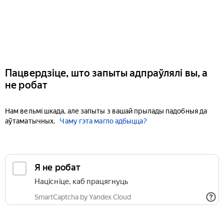
Пацвердзіце, што запыты адпраўлялі вы, а
не робат
Нам вельмі шкада, але запыты з вашай прылады падобныя да
аўтаматычных.
Чаму гэта магло адбыцца?
Я не робат
Націсніце, каб працягнуць
SmartCaptcha by Yandex Cloud