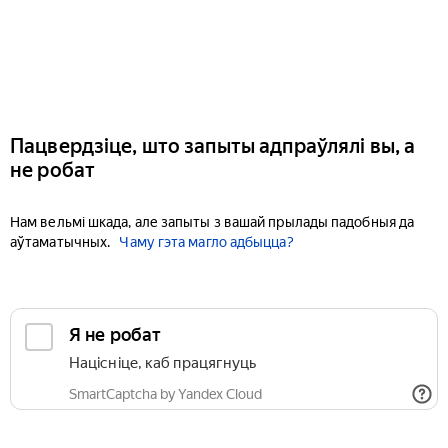
Пацвердзіце, што запыты адпраўлялі вы, а
не робат
Нам вельмі шкада, але запыты з вашай прылады падобныя да
аўтаматычных.
Чаму гэта магло адбыцца?
Я не робат
Націсніце, каб працягнуць
SmartCaptcha by Yandex Cloud