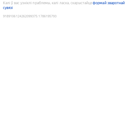
Калі ў вас узніклі праблемы, калі ласка, скарыстайце
формай зваротнай
сувязі
9189106124262099375
:
1786195793