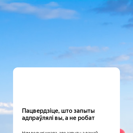
Пацвердзіце, што запыты
адпраўлялі вы, а не робат