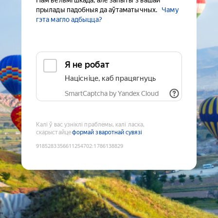
Нам вельмі шкада, але запыты з вашай
прылады падобныя да аўтаматычных.
Чаму
гэта магло адбыцца?
Я не робат
Націсніце, каб працягнуць
SmartCaptcha by Yandex Cloud
Калі ў вас узніклі праблемы, калі ласка,
скарыстайце
формай зваротнай сувязі
9185283356611254702
:
1786138829