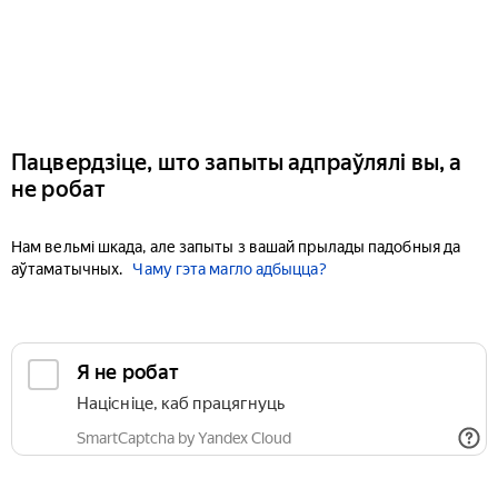
Пацвердзіце, што запыты адпраўлялі вы, а
не робат
Нам вельмі шкада, але запыты з вашай прылады падобныя да
аўтаматычных.
Чаму гэта магло адбыцца?
Я не робат
Націсніце, каб працягнуць
SmartCaptcha by Yandex Cloud