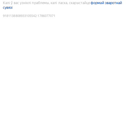
Калі ў вас узніклі праблемы, калі ласка, скарыстайце
формай зваротнай
сувязі
9181138808933105542
:
1786077071