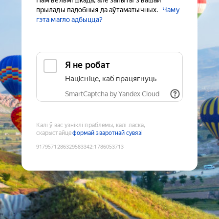
Нам вельмі шкада, але запыты з вашай
прылады падобныя да аўтаматычных.
Чаму
гэта магло адбыцца?
Я не робат
Націсніце, каб працягнуць
SmartCaptcha by Yandex Cloud
Калі ў вас узніклі праблемы, калі ласка,
скарыстайце
формай зваротнай сувязі
9179571286329583342
:
1786053713