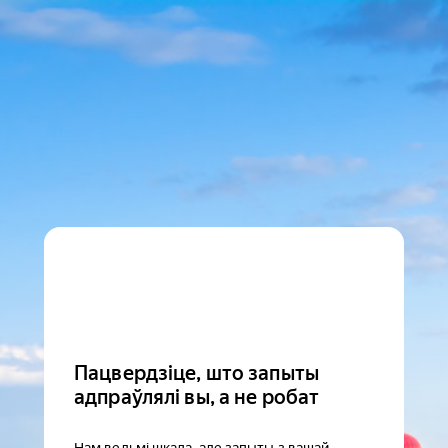
Пацвердзіце, што запыты
адпраўлялі вы, а не робат