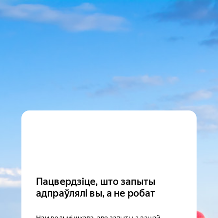
Пацвердзіце, што запыты
адпраўлялі вы, а не робат