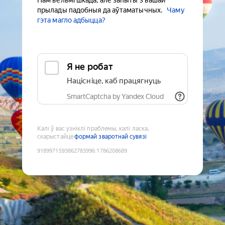
Нам вельмі шкада, але запыты з вашай
прылады падобныя да аўтаматычных.
Чаму
гэта магло адбыцца?
Я не робат
Націсніце, каб працягнуць
SmartCaptcha by Yandex Cloud
Калі ў вас узніклі праблемы, калі ласка,
скарыстайце
формай зваротнай сувязі
9189971593862783996
:
1786208689