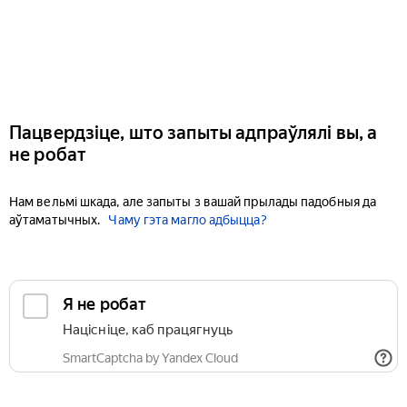
Пацвердзіце, што запыты адпраўлялі вы, а
не робат
Нам вельмі шкада, але запыты з вашай прылады падобныя да
аўтаматычных.
Чаму гэта магло адбыцца?
Я не робат
Націсніце, каб працягнуць
SmartCaptcha by Yandex Cloud