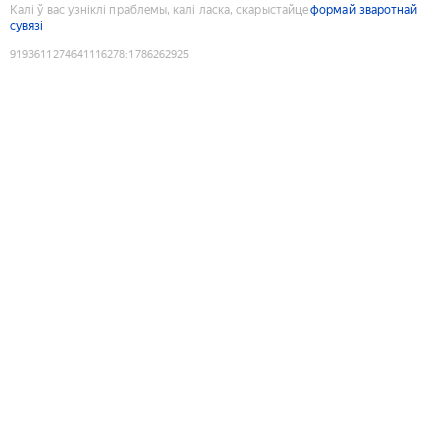
Калі ў вас узніклі праблемы, калі ласка, скарыстайце
формай зваротнай
сувязі
9193611274641116278
:
1786262925