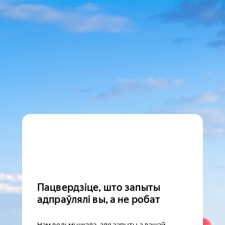
Пацвердзіце, што запыты
адпраўлялі вы, а не робат