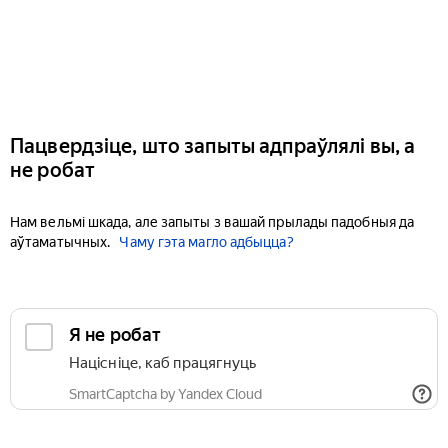
Пацвердзіце, што запыты адпраўлялі вы, а
не робат
Нам вельмі шкада, але запыты з вашай прылады падобныя да
аўтаматычных.
Чаму гэта магло адбыцца?
Я не робат
Націсніце, каб працягнуць
SmartCaptcha by Yandex Cloud