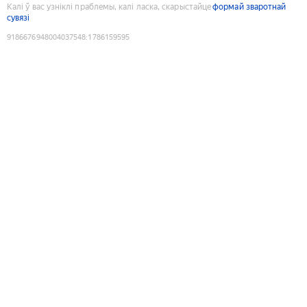
Калі ў вас узніклі праблемы, калі ласка, скарыстайце
формай зваротнай
сувязі
9186676948004037548
:
1786159595