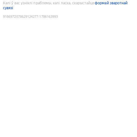
Калі ў вас узніклі праблемы, калі ласка, скарыстайце
формай зваротнай
сувязі
9186972078629124277
:
1786163993