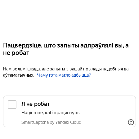
Пацвердзіце, што запыты адпраўлялі вы, а
не робат
Нам вельмі шкада, але запыты з вашай прылады падобныя да
аўтаматычных.
Чаму гэта магло адбыцца?
Я не робат
Націсніце, каб працягнуць
SmartCaptcha by Yandex Cloud