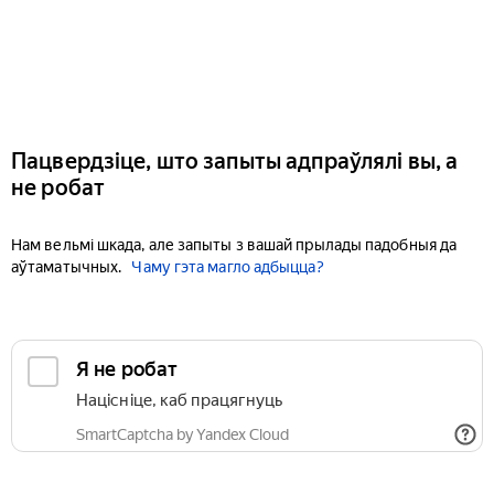
Пацвердзіце, што запыты адпраўлялі вы, а
не робат
Нам вельмі шкада, але запыты з вашай прылады падобныя да
аўтаматычных.
Чаму гэта магло адбыцца?
Я не робат
Націсніце, каб працягнуць
SmartCaptcha by Yandex Cloud