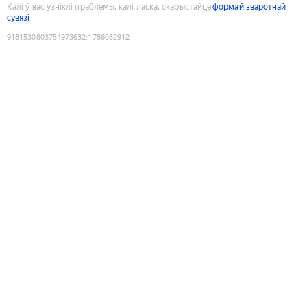
Калі ў вас узніклі праблемы, калі ласка, скарыстайце
формай зваротнай
сувязі
9181530803754973632
:
1786082912