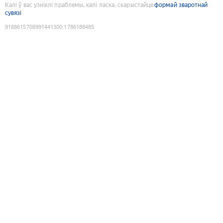
Калі ў вас узніклі праблемы, калі ласка, скарыстайце
формай зваротнай
сувязі
9188615708991441300
:
1786188485