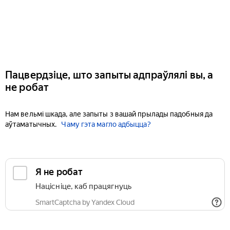
Пацвердзіце, што запыты адпраўлялі вы, а
не робат
Нам вельмі шкада, але запыты з вашай прылады падобныя да
аўтаматычных.
Чаму гэта магло адбыцца?
Я не робат
Націсніце, каб працягнуць
SmartCaptcha by Yandex Cloud