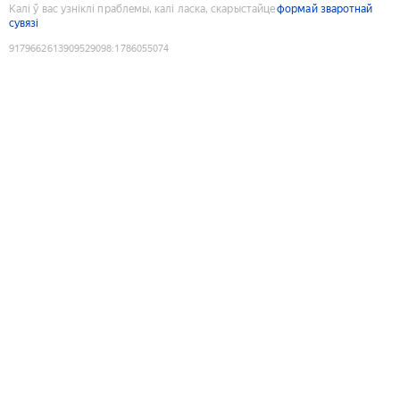
Калі ў вас узніклі праблемы, калі ласка, скарыстайце
формай зваротнай
сувязі
9179662613909529098
:
1786055074