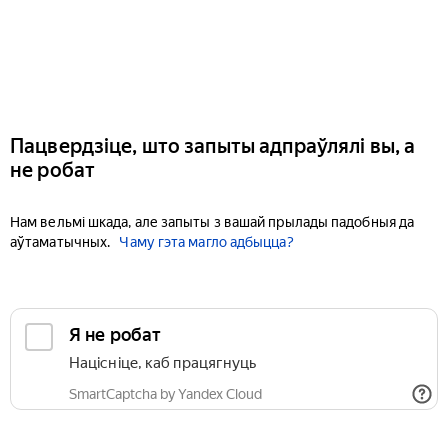
Пацвердзіце, што запыты адпраўлялі вы, а
не робат
Нам вельмі шкада, але запыты з вашай прылады падобныя да
аўтаматычных.
Чаму гэта магло адбыцца?
Я не робат
Націсніце, каб працягнуць
SmartCaptcha by Yandex Cloud