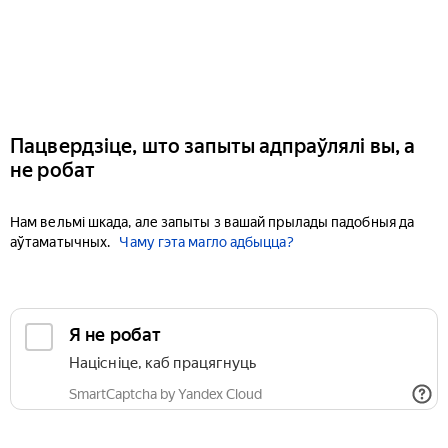
Пацвердзіце, што запыты адпраўлялі вы, а
не робат
Нам вельмі шкада, але запыты з вашай прылады падобныя да
аўтаматычных.
Чаму гэта магло адбыцца?
Я не робат
Націсніце, каб працягнуць
SmartCaptcha by Yandex Cloud