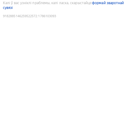
Калі ў вас узніклі праблемы, калі ласка, скарыстайце
формай зваротнай
сувязі
9182885146259522572
:
1786103093