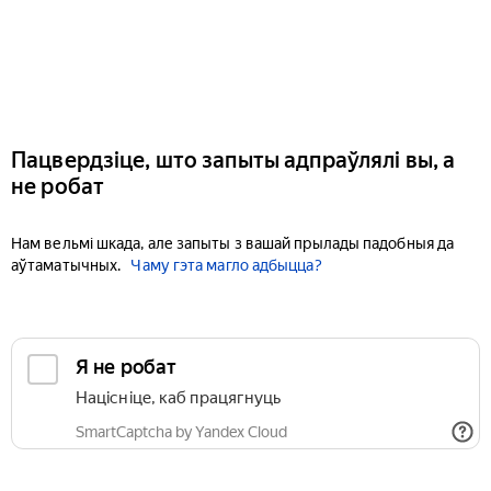
Пацвердзіце, што запыты адпраўлялі вы, а
не робат
Нам вельмі шкада, але запыты з вашай прылады падобныя да
аўтаматычных.
Чаму гэта магло адбыцца?
Я не робат
Націсніце, каб працягнуць
SmartCaptcha by Yandex Cloud