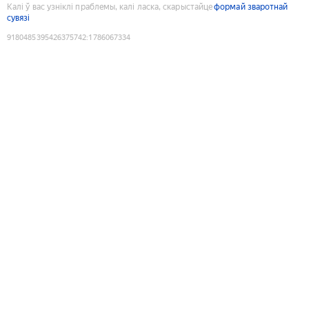
Калі ў вас узніклі праблемы, калі ласка, скарыстайце
формай зваротнай
сувязі
9180485395426375742
:
1786067334