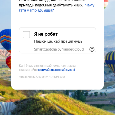
Нам вельмі шкада, але запыты з вашай
прылады падобныя да аўтаматычных.
Чаму
гэта магло адбыцца?
Я не робат
Націсніце, каб працягнуць
SmartCaptcha by Yandex Cloud
Калі ў вас узніклі праблемы, калі ласка,
скарыстайце
формай зваротнай сувязі
9189099096556638521
:
1786195688