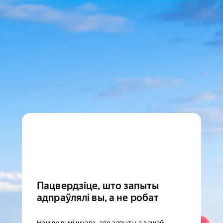
Пацвердзіце, што запыты
адпраўлялі вы, а не робат