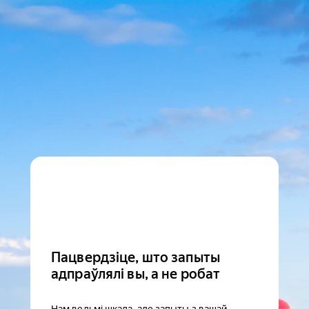
Пацвердзіце, што запыты
адпраўлялі вы, а не робат