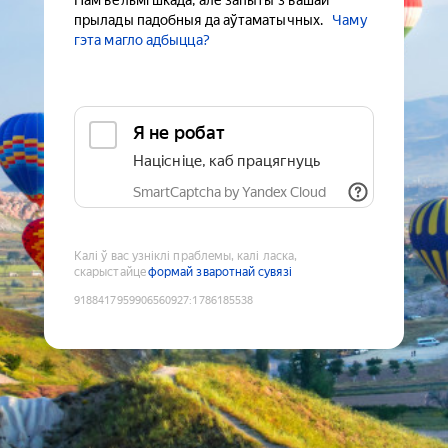
Нам вельмі шкада, але запыты з вашай
прылады падобныя да аўтаматычных.
Чаму
гэта магло адбыцца?
Я не робат
Націсніце, каб працягнуць
SmartCaptcha by Yandex Cloud
Калі ў вас узніклі праблемы, калі ласка,
скарыстайце
формай зваротнай сувязі
9188417959906560927
:
1786185538