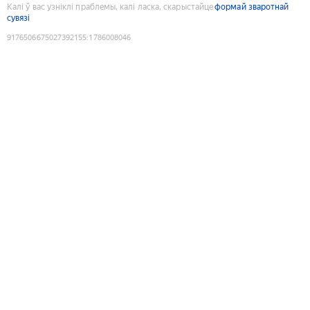
Калі ў вас узніклі праблемы, калі ласка, скарыстайце
формай зваротнай
сувязі
9176506675027392155
:
1786008046