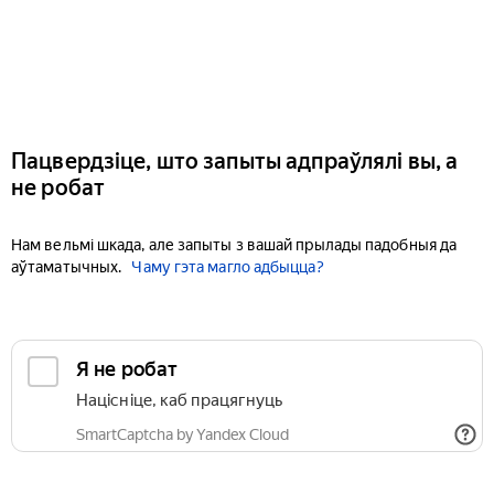
Пацвердзіце, што запыты адпраўлялі вы, а
не робат
Нам вельмі шкада, але запыты з вашай прылады падобныя да
аўтаматычных.
Чаму гэта магло адбыцца?
Я не робат
Націсніце, каб працягнуць
SmartCaptcha by Yandex Cloud