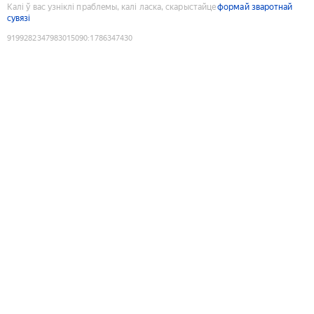
Калі ў вас узніклі праблемы, калі ласка, скарыстайце
формай зваротнай
сувязі
9199282347983015090
:
1786347430