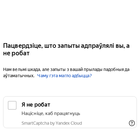
Пацвердзіце, што запыты адпраўлялі вы, а
не робат
Нам вельмі шкада, але запыты з вашай прылады падобныя да
аўтаматычных.
Чаму гэта магло адбыцца?
Я не робат
Націсніце, каб працягнуць
SmartCaptcha by Yandex Cloud