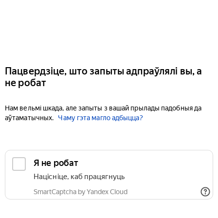
Пацвердзіце, што запыты адпраўлялі вы, а
не робат
Нам вельмі шкада, але запыты з вашай прылады падобныя да
аўтаматычных.
Чаму гэта магло адбыцца?
Я не робат
Націсніце, каб працягнуць
SmartCaptcha by Yandex Cloud