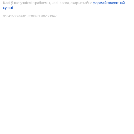
Калі ў вас узніклі праблемы, калі ласка, скарыстайце
формай зваротнай
сувязі
9184150399601533809
:
1786121947