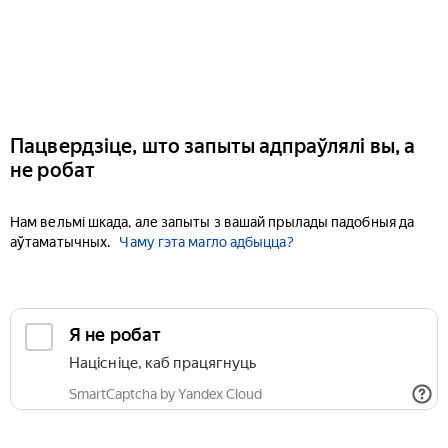
Пацвердзіце, што запыты адпраўлялі вы, а
не робат
Нам вельмі шкада, але запыты з вашай прылады падобныя да
аўтаматычных.
Чаму гэта магло адбыцца?
Я не робат
Націсніце, каб працягнуць
SmartCaptcha by Yandex Cloud