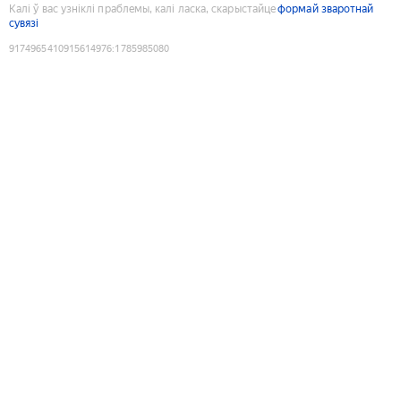
Калі ў вас узніклі праблемы, калі ласка, скарыстайце
формай зваротнай
сувязі
9174965410915614976
:
1785985080