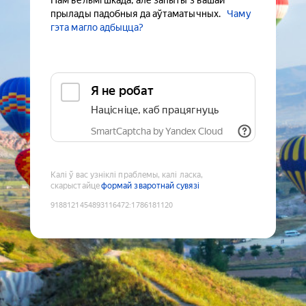
Нам вельмі шкада, але запыты з вашай
прылады падобныя да аўтаматычных.
Чаму
гэта магло адбыцца?
Я не робат
Націсніце, каб працягнуць
SmartCaptcha by Yandex Cloud
Калі ў вас узніклі праблемы, калі ласка,
скарыстайце
формай зваротнай сувязі
9188121454893116472
:
1786181120