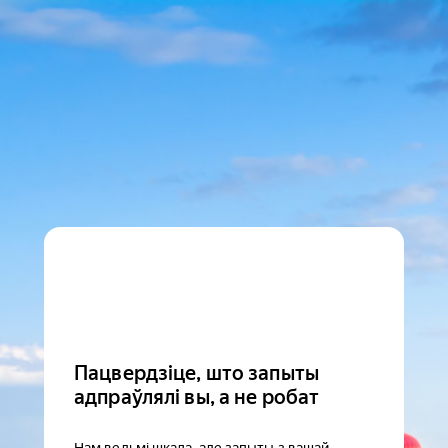
Пацвердзіце, што запыты
адпраўлялі вы, а не робат