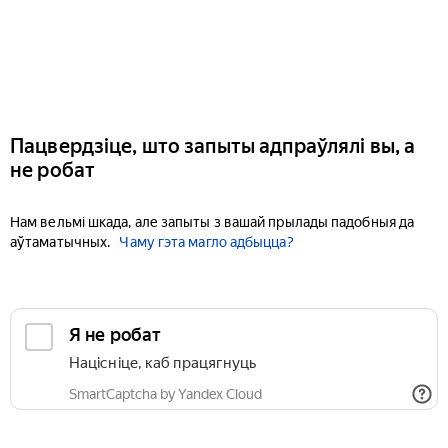
Пацвердзіце, што запыты адпраўлялі вы, а
не робат
Нам вельмі шкада, але запыты з вашай прылады падобныя да
аўтаматычных.
Чаму гэта магло адбыцца?
Я не робат
Націсніце, каб працягнуць
SmartCaptcha by Yandex Cloud