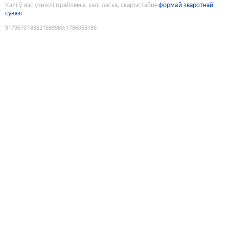
Калі ў вас узніклі праблемы, калі ласка, скарыстайце
формай зваротнай
сувязі
9179670183521589960
:
1786055186