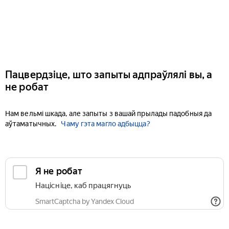
Пацвердзіце, што запыты адпраўлялі вы, а
не робат
Нам вельмі шкада, але запыты з вашай прылады падобныя да
аўтаматычных.
Чаму гэта магло адбыцца?
Я не робат
Націсніце, каб працягнуць
SmartCaptcha by Yandex Cloud