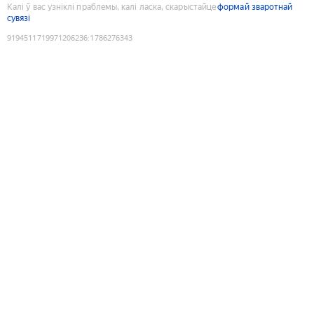
Калі ў вас узніклі праблемы, калі ласка, скарыстайце
формай зваротнай
сувязі
9194511719971206236
:
1786276343