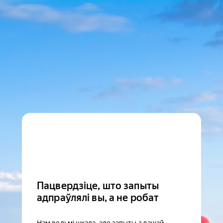
Пацвердзіце, што запыты
адпраўлялі вы, а не робат