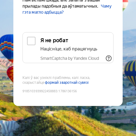
Нам вельмі шкада, але запыты з вашай
прылады падобныя да аўтаматычных.
Чаму
гэта магло адбыцца?
Я не робат
Націсніце, каб працягнуць
SmartCaptcha by Yandex Cloud
Калі ў вас узніклі праблемы, калі ласка,
скарыстайце
формай зваротнай сувязі
9185103939922458883
:
1786136156