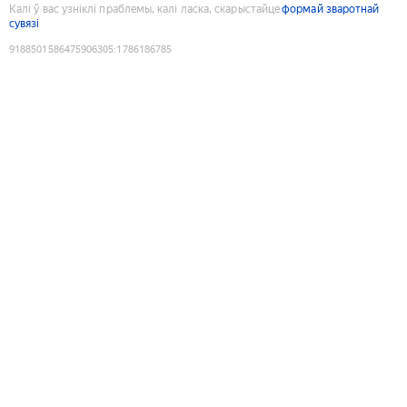
Калі ў вас узніклі праблемы, калі ласка, скарыстайце
формай зваротнай
сувязі
9188501586475906305
:
1786186785