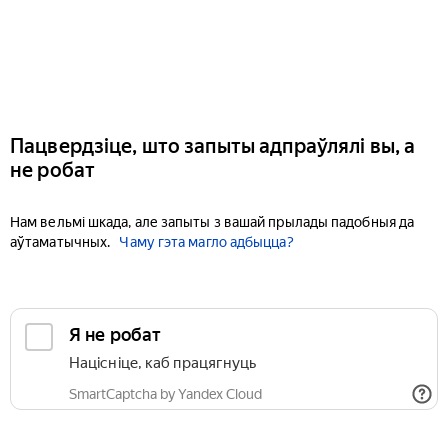
Пацвердзіце, што запыты адпраўлялі вы, а
не робат
Нам вельмі шкада, але запыты з вашай прылады падобныя да
аўтаматычных.
Чаму гэта магло адбыцца?
Я не робат
Націсніце, каб працягнуць
SmartCaptcha by Yandex Cloud