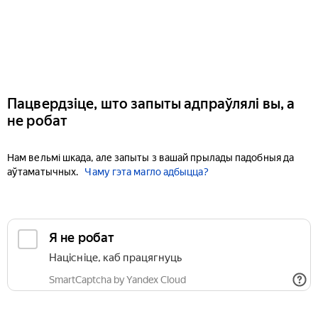
Пацвердзіце, што запыты адпраўлялі вы, а
не робат
Нам вельмі шкада, але запыты з вашай прылады падобныя да
аўтаматычных.
Чаму гэта магло адбыцца?
Я не робат
Націсніце, каб працягнуць
SmartCaptcha by Yandex Cloud