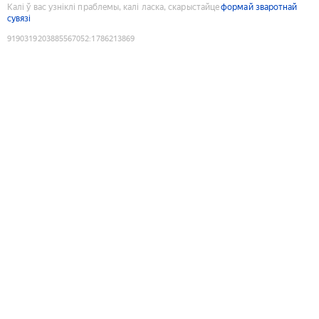
Калі ў вас узніклі праблемы, калі ласка, скарыстайце
формай зваротнай
сувязі
9190319203885567052
:
1786213869