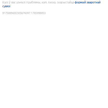
Калі ў вас узніклі праблемы, калі ласка, скарыстайце
формай зваротнай
сувязі
9175889692305676097
:
1785998853