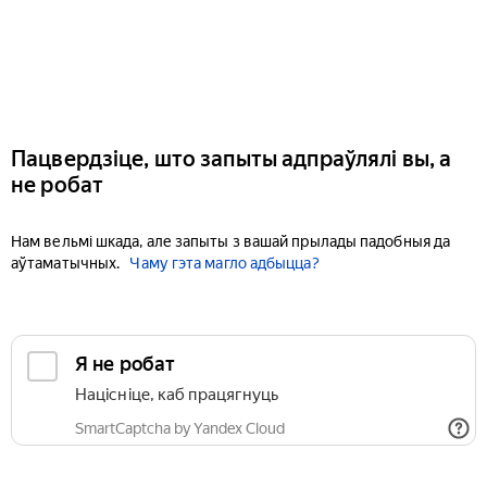
Пацвердзіце, што запыты адпраўлялі вы, а
не робат
Нам вельмі шкада, але запыты з вашай прылады падобныя да
аўтаматычных.
Чаму гэта магло адбыцца?
Я не робат
Націсніце, каб працягнуць
SmartCaptcha by Yandex Cloud