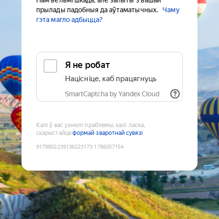
Нам вельмі шкада, але запыты з вашай
прылады падобныя да аўтаматычных.
Чаму
гэта магло адбыцца?
Я не робат
Націсніце, каб працягнуць
SmartCaptcha by Yandex Cloud
Калі ў вас узніклі праблемы, калі ласка,
скарыстайце
формай зваротнай сувязі
9179802239136223173
:
1786057154