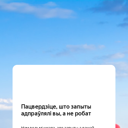
Пацвердзіце, што запыты
адпраўлялі вы, а не робат