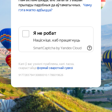
Нам вельмі шкада, але запыты з вашай
прылады падобныя да аўтаматычных.
Чаму
гэта магло адбыцца?
Я не робат
Націсніце, каб працягнуць
SmartCaptcha by Yandex Cloud
Калі ў вас узніклі праблемы, калі ласка,
скарыстайце
формай зваротнай сувязі
9177283794130880010
:
1786019626