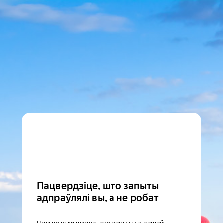
Пацвердзіце, што запыты
адпраўлялі вы, а не робат