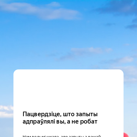
Пацвердзіце, што запыты
адпраўлялі вы, а не робат