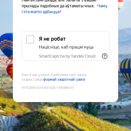
Нам вельмі шкада, але запыты з вашай
прылады падобныя да аўтаматычных.
Чаму
гэта магло адбыцца?
Я не робат
Націсніце, каб працягнуць
SmartCaptcha by Yandex Cloud
Калі ў вас узніклі праблемы, калі ласка,
скарыстайце
формай зваротнай сувязі
9175249514747837428
:
1785989313