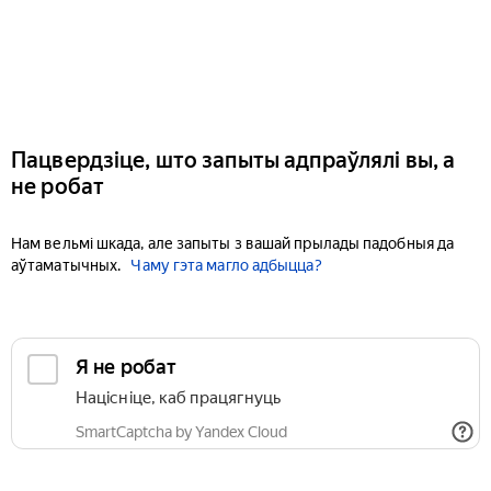
Пацвердзіце, што запыты адпраўлялі вы, а
не робат
Нам вельмі шкада, але запыты з вашай прылады падобныя да
аўтаматычных.
Чаму гэта магло адбыцца?
Я не робат
Націсніце, каб працягнуць
SmartCaptcha by Yandex Cloud