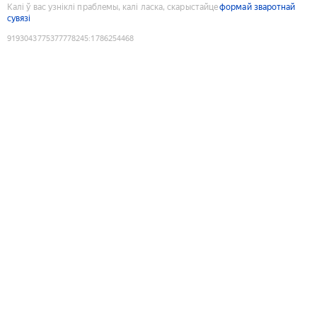
Калі ў вас узніклі праблемы, калі ласка, скарыстайце
формай зваротнай
сувязі
9193043775377778245
:
1786254468