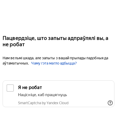
Пацвердзіце, што запыты адпраўлялі вы, а
не робат
Нам вельмі шкада, але запыты з вашай прылады падобныя да
аўтаматычных.
Чаму гэта магло адбыцца?
Я не робат
Націсніце, каб працягнуць
SmartCaptcha by Yandex Cloud