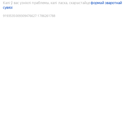
Калі ў вас узніклі праблемы, калі ласка, скарыстайце
формай зваротнай
сувязі
9193535009309476627
:
1786261788