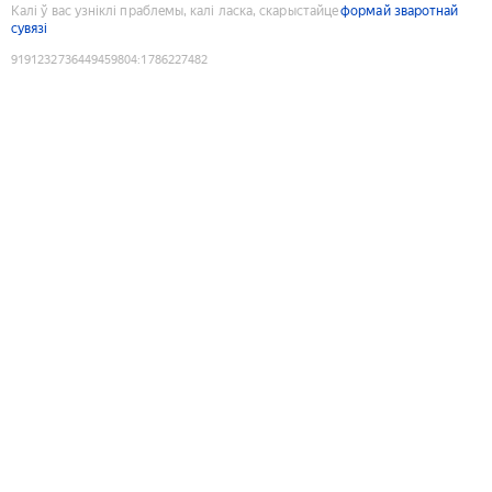
Калі ў вас узніклі праблемы, калі ласка, скарыстайце
формай зваротнай
сувязі
9191232736449459804
:
1786227482