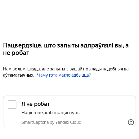
Пацвердзіце, што запыты адпраўлялі вы, а
не робат
Нам вельмі шкада, але запыты з вашай прылады падобныя да
аўтаматычных.
Чаму гэта магло адбыцца?
Я не робат
Націсніце, каб працягнуць
SmartCaptcha by Yandex Cloud