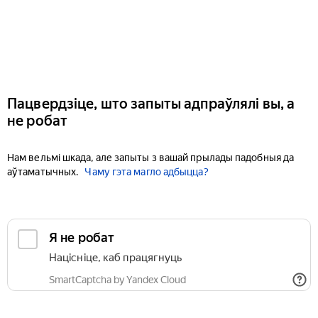
Пацвердзіце, што запыты адпраўлялі вы, а
не робат
Нам вельмі шкада, але запыты з вашай прылады падобныя да
аўтаматычных.
Чаму гэта магло адбыцца?
Я не робат
Націсніце, каб працягнуць
SmartCaptcha by Yandex Cloud