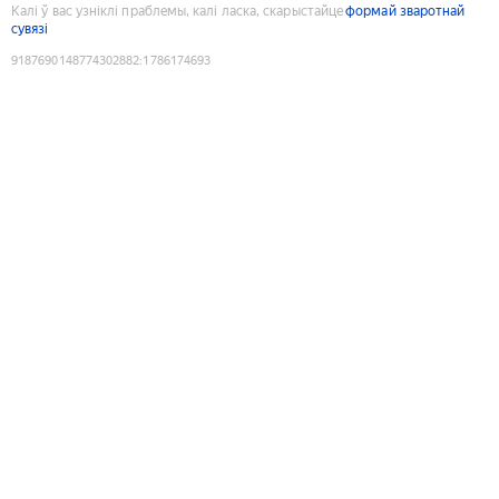
Калі ў вас узніклі праблемы, калі ласка, скарыстайце
формай зваротнай
сувязі
9187690148774302882
:
1786174693