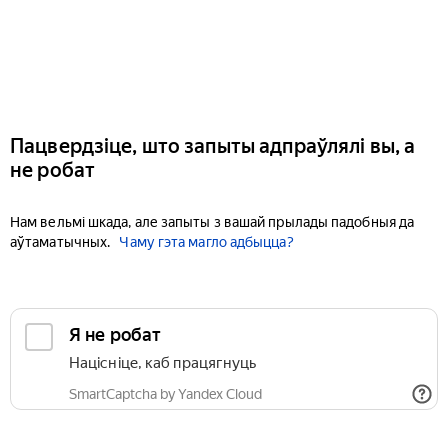
Пацвердзіце, што запыты адпраўлялі вы, а
не робат
Нам вельмі шкада, але запыты з вашай прылады падобныя да
аўтаматычных.
Чаму гэта магло адбыцца?
Я не робат
Націсніце, каб працягнуць
SmartCaptcha by Yandex Cloud