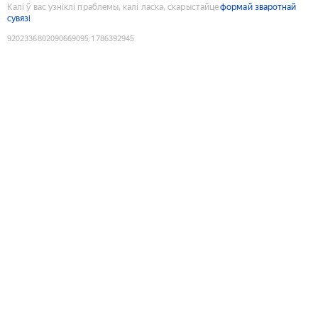
Калі ў вас узніклі праблемы, калі ласка, скарыстайце
формай зваротнай
сувязі
9202336802090669095
:
1786392945