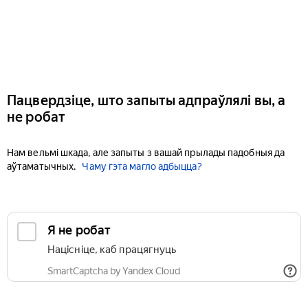
Пацвердзіце, што запыты адпраўлялі вы, а
не робат
Нам вельмі шкада, але запыты з вашай прылады падобныя да
аўтаматычных.
Чаму гэта магло адбыцца?
Я не робат
Націсніце, каб працягнуць
SmartCaptcha by Yandex Cloud