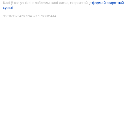
Калі ў вас узніклі праблемы, калі ласка, скарыстайце
формай зваротнай
сувязі
9181698734289994523
:
1786085414